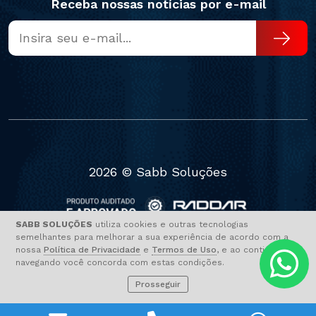
Receba nossas notícias por e-mail
2026 © Sabb Soluções
SABB SOLUÇÕES
utiliza cookies e outras tecnologias
semelhantes para melhorar a sua experiência de acordo com a
Termos de uso
Política de Privacidade
nossa
Política de Privacidade
e
Termos de Uso
, e ao continuar
navegando você concorda com estas condições.
Prosseguir